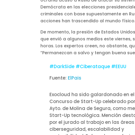
Ucrania acusó a Rusia de atacar su sistema 
Demócrata en las elecciones presidenciale
criminales con base supuestamente en Rus
acciones han trascendido al mundo físico
De momento, la presión de Estados Unidos
que envió a algunos medios este viernes, 
horas. Los expertos creen, no obstante, que
“Permanezcan a salvo y tengan buena suer
#DarkSide #Ciberataque #EEUU
Fuente:
ElPais
Exocloud ha sido galardonado en el 
Concurso de Start-Up celebrado por
Ayto. de Molina de Segura, como me
Start-Up tecnológica. Mención des
por el jurado al trabajo en las áreas
ciberseguridad, escalabilidad y