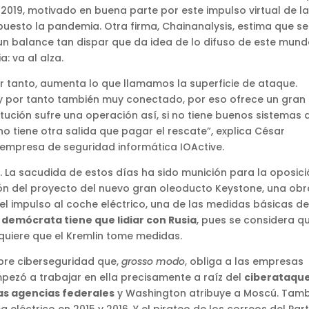
019, motivado en buena parte por este impulso virtual de l
esto la pandemia. Otra firma, Chainanalysis, estima que se
n balance tan dispar que da idea de lo difuso de este mund
: va al alza.
 tanto, aumenta lo que llamamos la superficie de ataque.
y por tanto también muy conectado, por eso ofrece un gran
ución sufre una operación así, si no tiene buenos sistemas 
 no tiene otra salida que pagar el rescate”, explica César
 empresa de seguridad informática IOActive.
s. La sacudida de estos días ha sido munición para la oposic
ión del proyecto del nuevo gran oleoducto Keystone, una obr
el impulso al coche eléctrico, una de las medidas básicas de
 demócrata tiene que lidiar con Rusia
, pues se considera qu
 quiere que el Kremlin tome medidas.
bre ciberseguridad que,
grosso modo
, obliga a las empresas
mpezó a trabajar en ella precisamente a raíz del
ciberataqu
as agencias federales
y Washington atribuye a Moscú. Tam