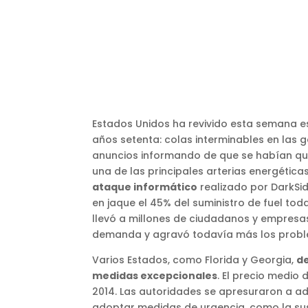
Estados Unidos ha revivido esta semana es
años setenta: colas interminables en las g
anuncios informando de que se habían que
una de las principales arterias energéticas
ataque informático
realizado por DarkSi
en jaque el 45% del suministro de fuel tod
llevó a millones de ciudadanos y empresas 
demanda y agravó todavía más los proble
Varios Estados, como Florida y Georgia,
d
medidas excepcionales
. El precio medio
2014. Las autoridades se apresuraron a ad
adoptar medidas de urgencia, como la sus