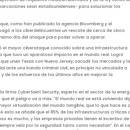
barcaciones sean estadounidenses- para solucionar los
 que, como han publicado la agencia Bloomberg y el
 pagó a los ciberdelincuentes un rescate de cerca de cinco
mismo día del ataque para poder volver a operar.
có el mayor ciberataque conocido sobre una infraestructura
va que tuvo un aparatoso impacto en el mundo real. Logró
 que unen Texas con Nueva Jersey, sacudir los mercados y l
l ante una banda criminal civil, en principio no vinculada a
 y de los esfuerzos de los últimos años en mejorar la
la firma CyberSaint Security, experto en el sector de la energ
e que el peligro va a más. “El mundo real se está volviendo dig
yor virtualización del mundo tangible, que lo que hace es 
. A esto se añade que el 85% de las infraestructuras críticas 
so es mucho, y las empresas privadas tienen el incentivo de
siempre vela por la seguridad tanto como necesitan”. En el c