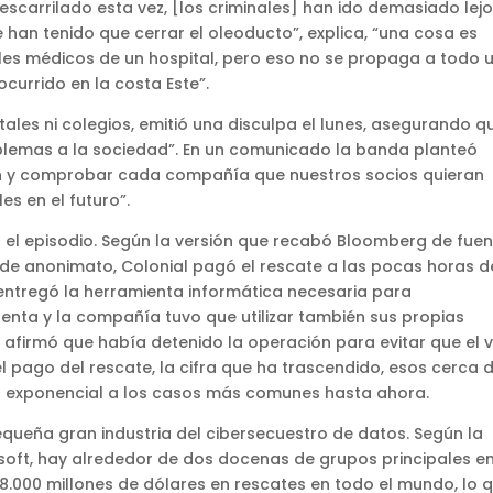
escarrilado esta vez, [los criminales] han ido demasiado lejo
 han tenido que cerrar el oleoducto”, explica, “una cosa es
iales médicos de un hospital, pero eso no se propaga a todo 
currido en la costa Este”.
ales ni colegios, emitió una disculpa el lunes, asegurando q
oblemas a la sociedad”. En un comunicado la banda planteó
 y comprobar cada compañía que nuestros socios quieran
es en el futuro”.
 el episodio. Según la versión que recabó Bloomberg de fue
de anonimato, Colonial pagó el rescate a las pocas horas d
 entregó la herramienta informática necesaria para
lenta y la compañía tuvo que utilizar también sus propias
afirmó que había detenido la operación para evitar que el v
l pago del rescate, la cifra que ha trascendido, esos cerca 
to exponencial a los casos más comunes hasta ahora.
queña gran industria del cibersecuestro de datos. Según la
soft, hay alrededor de dos docenas de grupos principales en
.000 millones de dólares en rescates en todo el mundo, lo 