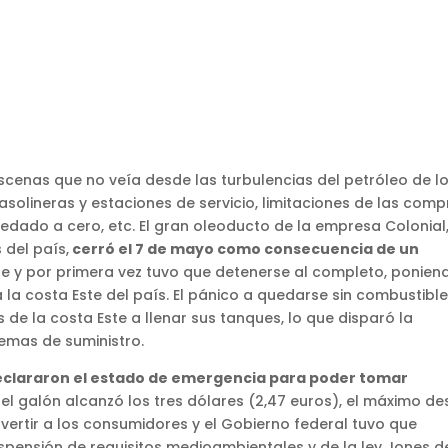
cenas que no veía desde las turbulencias del petróleo de l
asolineras y estaciones de servicio, limitaciones de las comp
dado a cero, etc. El gran oleoducto de la empresa Colonial
 del país,
cerró el 7 de mayo como consecuencia de un
de y por primera vez tuvo que detenerse al completo, ponien
a la costa Este del país. El pánico a quedarse sin combustibl
de la costa Este a llenar sus tanques, lo que disparó la
mas de suministro.
eclararon el estado de emergencia para poder tomar
 del galón alcanzó los tres dólares (2,47 euros), el máximo d
vertir a los consumidores y el Gobierno federal tuvo que
pensión de requisitos medioambientales y de la ley Jones d