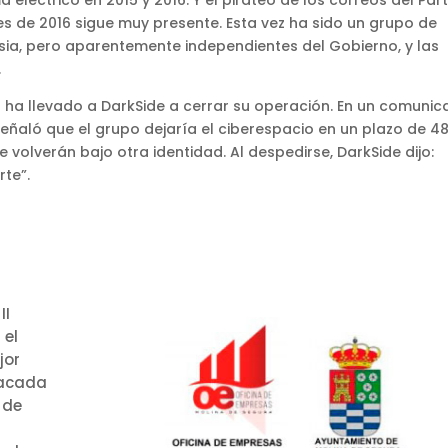
eléctrico en 2015 y 2016. Y el pirateo de los correos del Par
s de 2016 sigue muy presente. Esta vez ha sido un grupo de
ia, pero aparentemente independientes del Gobierno, y las
.
 ha llevado a DarkSide a cerrar su operación. En un comuni
señaló que el grupo dejaría el ciberespacio en un plazo de 4
 volverán bajo otra identidad. Al despedirse, DarkSide dijo:
te”.
II
 el
jor
tacada
 de