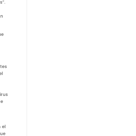
s”.
un
ue
ntes
el
irus
de
 el
que