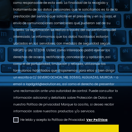
como responsable de esta web. La finalidad de la recogida y
tratamiento de los datos personales que le solicitamos es la de la
prestación del servicio que solicite en el presente, y en su caso, el
envío de comunicaciones comerciales que pudieran ser de su
interés. La legitimación se realiza a través del consentimiento del
interesado. Le informamos que los datos facilitados estarán
ubicados en los servidores con medidas de seguridad según
NRGPD y Ley 3/2018. Usted, como interesado podrá ejercer los
derechos de acceso, rectificación, cancelación y oposición, así
como el de portabilidad, limitación y retirada, utilizando los
formularios habilitados que disponemos para ellos o bien dirigir
un escrito a C/ SEVERO OCHOA, 14B, 30560, ALGUAZAS, MURCIA – o
email a lopdgdd@exolution.es, así como el derecho de presentar
una reclamación ante una autoridad de control. Puede consultar la
información adicional y detallada sobre Protección de Datos en
nuestra Política de privacidad Marque la casilla, si desea recibir
información sobre nuestros productos y/o servicios.
He leído y acepto la Política de Privacidad.
Ver Política