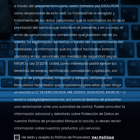
a través del presente formulario, serán tratados por EXOLUTION
como responsable de esta web. La finalidad de la recogida y
tratamiento de los datos personales que le solicitamos es la de la
prestación del servicio que solicite en el presente, y en su caso, el
envío de comunicaciones comerciales que pudieran ser de su
interés. La legitimación se realiza a través del consentimiento del
interesado. Le informamos que los datos facilitados estarán
ubicados en los servidores con medidas de seguridad según
NRGPD y Ley 3/2018. Usted, como interesado podrá ejercer los
derechos de acceso, rectificación, cancelación y oposición, así
como el de portabilidad, limitación y retirada, utilizando los
formularios habilitados que disponemos para ellos o bien dirigir
un escrito a C/ SEVERO OCHOA, 14B, 30560, ALGUAZAS, MURCIA – o
email a lopdgdd@exolution.es, así como el derecho de presentar
una reclamación ante una autoridad de control. Puede consultar la
información adicional y detallada sobre Protección de Datos en
nuestra Política de privacidad Marque la casilla, si desea recibir
información sobre nuestros productos y/o servicios.
He leído y acepto la Política de Privacidad.
Ver Política