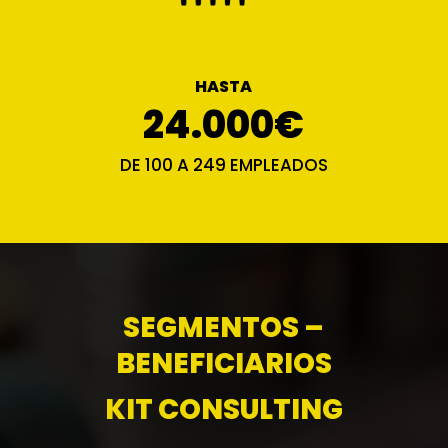
HASTA
24.000€
DE 100 A 249 EMPLEADOS
SEGMENTOS –
BENEFICIARIOS
KIT CONSULTING